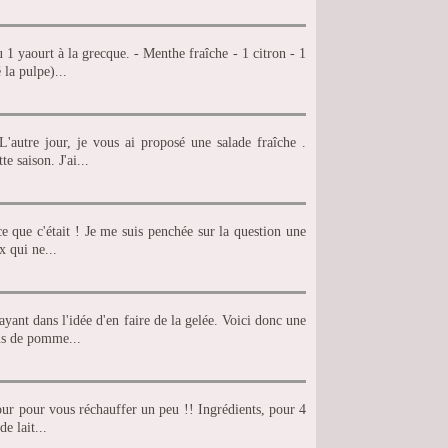
 1 yaourt à la grecque. - Menthe fraîche - 1 citron - 1
 la pulpe)...
'autre jour, je vous ai proposé une salade fraîche .
e saison. J'ai...
ce que c'était ! Je me suis penchée sur la question une
x qui ne...
yant dans l'idée d'en faire de la gelée. Voici donc une
jus de pomme...
four pour vous réchauffer un peu !! Ingrédients, pour 4
e lait...