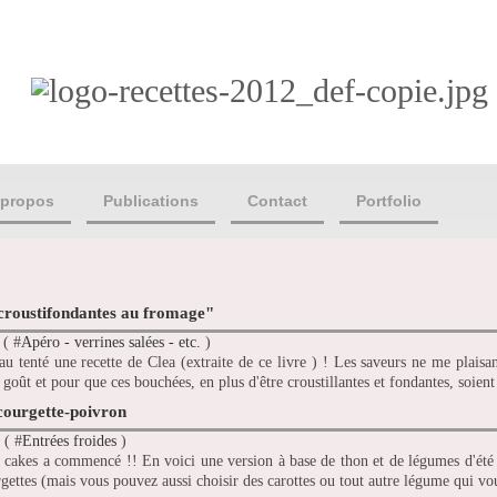
 propos
Publications
Contact
Portfolio
croustifondantes au fromage"
 ( #
Apéro - verrines salées - etc.
)
au tenté une recette de Clea (extraite de ce livre ) ! Les saveurs ne me plaisan
goût et pour que ces bouchées, en plus d'être croustillantes et fondantes, soient
courgette-poivron
 ( #
Entrées froides
)
 cakes a commencé !! En voici une version à base de thon et de légumes d'été !
rgettes (mais vous pouvez aussi choisir des carottes ou tout autre légume qui vou