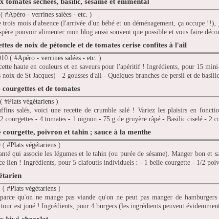
x tomates séchées, basilic, sésame et emmental
( #
Apéro - verrines salées - etc.
)
 trois mois d'absence (l'arrivée d'un bébé et un déménagement, ça occupe !!), j
'espère pouvoir alimenter mon blog aussi souvent que possible et vous faire décou
tes de noix de pétoncle et de tomates cerise confites à l'ail
010 ( #
Apéro - verrines salées - etc.
)
cette haute en couleurs et en saveurs pour l'apéritif ! Ingrédients, pour 15 mini
 noix de St Jacques) - 2 gousses d'ail - Quelques branches de persil et de basilic 
courgettes et de tomates
( #
Plats végétariens
)
fins salés, voici une recette de crumble salé ! Variez les plaisirs en foncti
2 courgettes - 4 tomates - 1 oignon - 75 g de gruyère râpé - Basilic ciselé - 2 cu
e courgette, poivron et tahin ; sauce à la menthe
 ( #
Plats végétariens
)
anté qui associe les légumes et le tahin (ou purée de sésame). Manger bon et sa
e lien ! Ingrédients, pour 5 clafoutis individuels : - 1 belle courgette - 1/2 poiv
étarien
 ( #
Plats végétariens
)
 parce qu'on ne mange pas viande qu'on ne peut pas manger de hamburgers !
 tour est joué ! Ingrédients, pour 4 burgers (les ingrédients peuvent évidemment