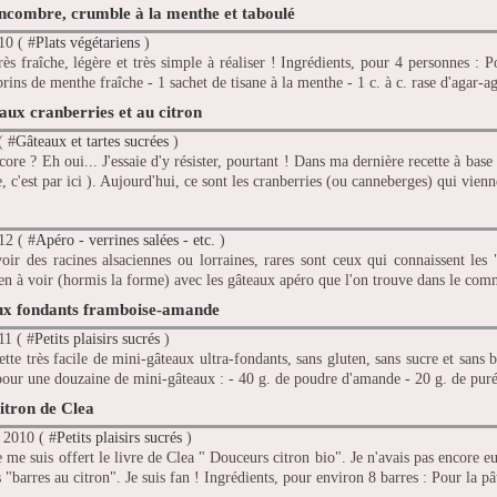
ncombre, crumble à la menthe et taboulé
10 ( #
Plats végétariens
)
rès fraîche, légère et très simple à réaliser ! Ingrédients, pour 4 personnes :
brins de menthe fraîche - 1 sachet de tisane à la menthe - 1 c. à c. rase d'agar-ag
aux cranberries et au citron
( #
Gâteaux et tartes sucrées
)
core ? Eh oui... J'essaie d'y résister, pourtant ! Dans ma dernière recette à base
e, c'est par ici ). Aujourd'hui, ce sont les cranberries (ou canneberges) qui vienn
12 ( #
Apéro - verrines salées - etc.
)
ir des racines alsaciennes ou lorraines, rares sont ceux qui connaissent les 
en à voir (hormis la forme) avec les gâteaux apéro que l'on trouve dans le comm
ux fondants framboise-amande
11 ( #
Petits plaisirs sucrés
)
ette très facile de mini-gâteaux ultra-fondants, sans gluten, sans sucre et sans b
pour une douzaine de mini-gâteaux : - 40 g. de poudre d'amande - 20 g. de pur
itron de Clea
 2010 ( #
Petits plaisirs sucrés
)
je me suis offert le livre de Clea " Douceurs citron bio". Je n'avais pas encore e
 "barres au citron". Je suis fan ! Ingrédients, pour environ 8 barres : Pour la pât