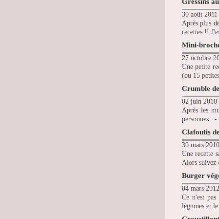
Gressins au
30 août 2011 
Après plus de
recettes !! J
Mini-brochet
27 octobre 2
Une petite re
(ou 15 petites
Crumble de 
02 juin 2010 
Après les muf
personnes : - 
Clafoutis d
30 mars 2010
Une recette s
Alors suivez c
Burger vég
04 mars 2012
Ce n'est pas
légumes et le