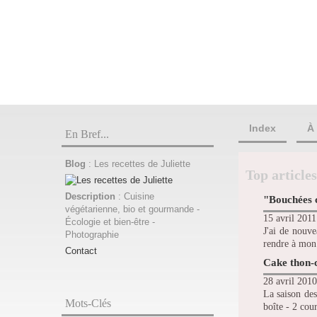
Index
À
En Bref...
Blog
: Les recettes de Juliette
Top articles
Description
: Cuisine
"Bouchées 
végétarienne, bio et gourmande -
15 avril 2011
Écologie et bien-être -
J'ai de nouve
Photographie
rendre à mon 
Contact
Cake thon-
28 avril 2010
La saison des
Mots-Clés
boîte - 2 cou