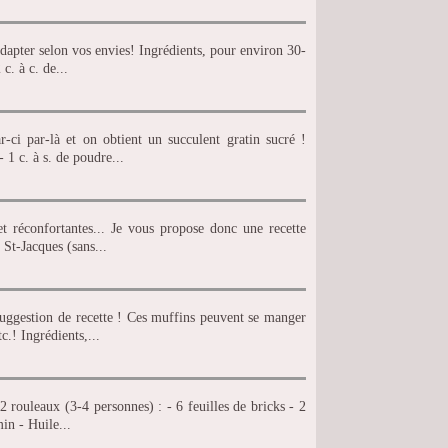
dapter selon vos envies! Ingrédients, pour environ 30-
c. à c. de...
-ci par-là et on obtient un succulent gratin sucré !
 1 c. à s. de poudre...
et réconfortantes... Je vous propose donc une recette
 St-Jacques (sans...
suggestion de recette ! Ces muffins peuvent se manger
c.! Ingrédients,...
2 rouleaux (3-4 personnes) : - 6 feuilles de bricks - 2
min - Huile...