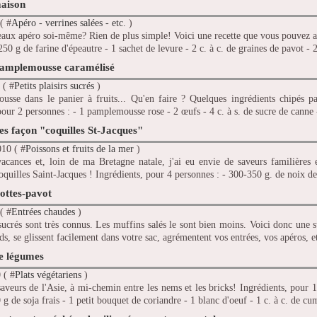
aison
( #
Apéro - verrines salées - etc.
)
eaux apéro soi-même? Rien de plus simple! Voici une recette que vous pouvez a
250 g de farine d'épeautre - 1 sachet de levure - 2 c. à c. de graines de pavot - 2 
pamplemousse caramélisé
 ( #
Petits plaisirs sucrés
)
sse dans le panier à fruits... Qu'en faire ? Quelques ingrédients chipés par
pour 2 personnes : - 1 pamplemousse rose - 2 œufs - 4 c. à s. de sucre de canne -
es façon "coquilles St-Jacques"
010 ( #
Poissons et fruits de la mer
)
acances et, loin de ma Bretagne natale, j'ai eu envie de saveurs familières 
coquilles Saint-Jacques ! Ingrédients, pour 4 personnes : - 300-350 g. de noix de
ottes-pavot
( #
Entrées chaudes
)
ucrés sont très connus. Les muffins salés le sont bien moins. Voici donc une 
ds, se glissent facilement dans votre sac, agrémentent vos entrées, vos apéros, et
e légumes
 ( #
Plats végétariens
)
aveurs de l'Asie, à mi-chemin entre les nems et les bricks! Ingrédients, pour 1
 g de soja frais - 1 petit bouquet de coriandre - 1 blanc d'oeuf - 1 c. à c. de cu