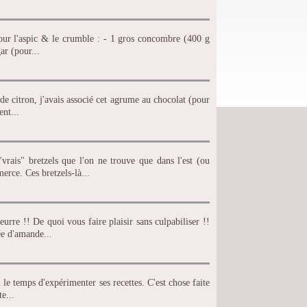
 Pour l'aspic & le crumble : - 1 gros concombre (400 g
ar (pour...
 de citron, j'avais associé cet agrume au chocolat (pour
ent...
"vrais" bretzels que l'on ne trouve que dans l'est (ou
erce. Ces bretzels-là...
eurre !! De quoi vous faire plaisir sans culpabiliser !!
ée d'amande...
u le temps d'expérimenter ses recettes. C'est chose faite
e...