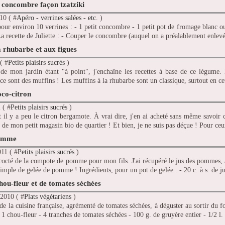
 concombre façon tzatziki
10 ( #
Apéro - verrines salées - etc.
)
pour environ 10 verrines : - 1 petit concombre - 1 petit pot de fromage blanc ou
La recette de Juliette : - Couper le concombre (auquel on a préalablement enlevé
a rhubarbe et aux figues
( #
Petits plaisirs sucrés
)
de mon jardin étant "à point", j'enchaîne les recettes à base de ce légume. L
ce sont des muffins ! Les muffins à la rhubarbe sont un classique, surtout en cett
co-citron
 ( #
Petits plaisirs sucrés
)
t il y a peu le citron bergamote. À vrai dire, j'en ai acheté sans même savoir 
r de mon petit magasin bio de quartier ! Et bien, je ne suis pas déçue ! Pour ceu
pomme
11 ( #
Petits plaisirs sucrés
)
ncocté de la compote de pomme pour mon fils. J'ai récupéré le jus des pommes, a
 simple de gelée de pomme ! Ingrédients, pour un pot de gelée : - 20 c. à s. de 
hou-fleur et de tomates séchées
2010 ( #
Plats végétariens
)
de la cuisine française, agrémenté de tomates séchées, à déguster au sortir du 
- 1 chou-fleur - 4 tranches de tomates séchées - 100 g. de gruyère entier - 1/2 l. d