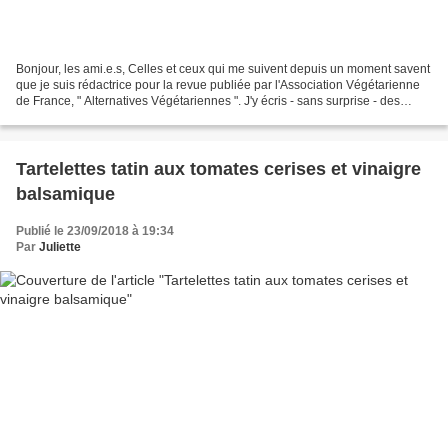
Bonjour, les ami.e.s, Celles et ceux qui me suivent depuis un moment savent
que je suis rédactrice pour la revue publiée par l'Association Végétarienne
de France, " Alternatives Végétariennes ". J'y écris - sans surprise - des
articles en lien avec la...
Tartelettes tatin aux tomates cerises et vinaigre
balsamique
Publié le 23/09/2018 à 19:34
Par
Juliette