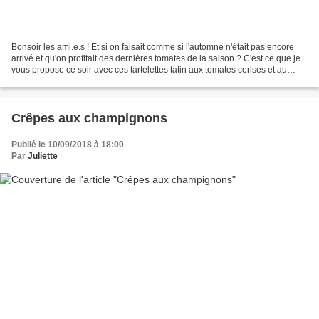
Bonsoir les ami.e.s ! Et si on faisait comme si l'automne n'était pas encore
arrivé et qu'on profitait des dernières tomates de la saison ? C'est ce que je
vous propose ce soir avec ces tartelettes tatin aux tomates cerises et au
vinaigre balsamique....
Crêpes aux champignons
Publié le 10/09/2018 à 18:00
Par
Juliette